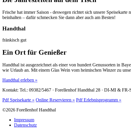
Frische hat immer Saison - deswegen richtet sich unsere Speisekarte 
beinhalten – dafür schmecken Sie dann aber auch am Besten!
Handthal
fränkisch gut
Ein Ort für Genießer
Handthal ist ausgezeichnet als einer von hundert Genussorten in Baye
wie Urlaub an. Mit einem Glas Wein vom heimischen Winzer zu unser
Handthal erleben »
Kontakt: Tel.: 09382/5467 · Forellenhof Handthal 28 · DI-MI & FR
Pdf Speisekarte »
Online Reservieren »
Pdf Erlebnisprogramm »
©2026 Forellenhof Handthal
Impressum
Datenschutz